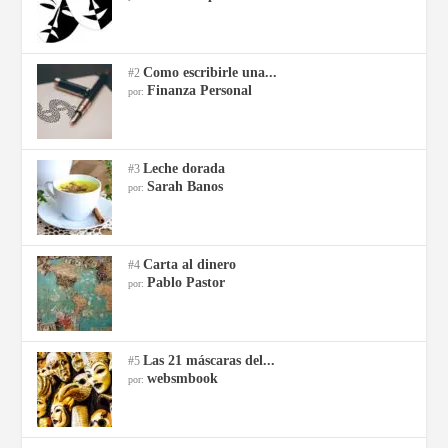
Como escribirle una...
#2
Finanza Personal
por:
Leche dorada
#3
Sarah Banos
por:
Carta al dinero
#4
Pablo Pastor
por:
Las 21 máscaras del...
#5
websmbook
por: