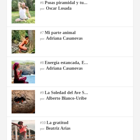
Psoas piramidal y tu...
#6
Oscar Losada
por:
Mi parte animal
#7
Adriana Casanovas
por:
Energía estancada, E...
#8
Adriana Casanovas
por:
La Soledad del Ave S...
#9
Alberto Blanco-Uribe
por:
La gratitud
#10
Beatriz Arias
por: