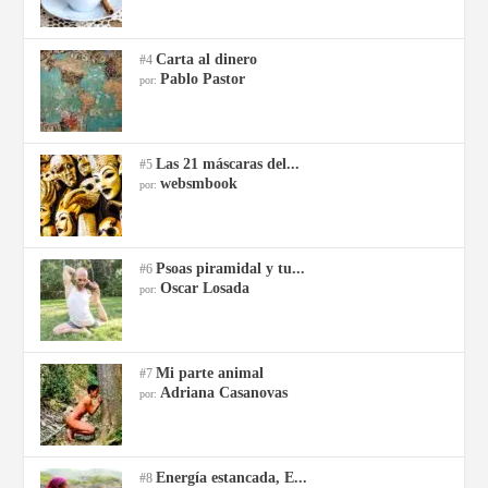
Carta al dinero
#4
Pablo Pastor
por:
Las 21 máscaras del...
#5
websmbook
por:
Psoas piramidal y tu...
#6
Oscar Losada
por:
Mi parte animal
#7
Adriana Casanovas
por:
Energía estancada, E...
#8