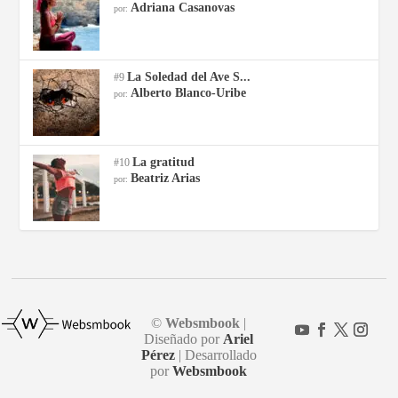
Adriana Casanovas
por:
La Soledad del Ave S...
#9
Alberto Blanco-Uribe
por:
La gratitud
#10
Beatriz Arias
por:
©
Websmbook
|
Diseñado por
Ariel
Pérez
| Desarrollado
por
Websmbook