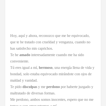
Hoy, aquí y ahora, reconozco que me he equivocado,
que te he tratado con crueldad y venganza, cuando no
has satisfecho mis caprichos.
Te he
amado
interesadamente cuando me ha sido
conveniente.
Tú eres igual a mí,
hermoso
, una energía llena de vida y
bondad, solo estaba equivocado mirándote con ojos de
maldad y vanidad.
Te pido
disculpas
y me
perdono
por haberte juzgado y
maltratado de diversas formas.
Me perdono, ambos somos inocentes, espero que no me
temas y con amor retornes a mí.