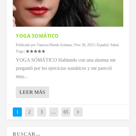
YOGA SOMÁTICO
Publicado por
Vanessa Martín Ardanaz
|
Nov 28, 2023
|
Español
,
Salud
,
Yoga
|
YOGA SÓMÁTICO Hablando con una alumna me
preguntó por los ejercicios somáticos y me pareció
muy...
LEER MÁS
1
2
3
…
65