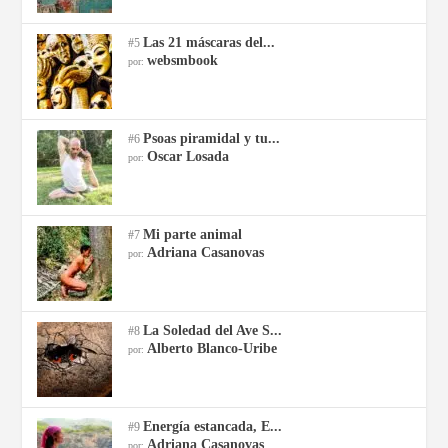
Las 21 máscaras del...
#5
websmbook
por:
Psoas piramidal y tu...
#6
Oscar Losada
por:
Mi parte animal
#7
Adriana Casanovas
por:
La Soledad del Ave S...
#8
Alberto Blanco-Uribe
por:
Energía estancada, E...
#9
Adriana Casanovas
por: