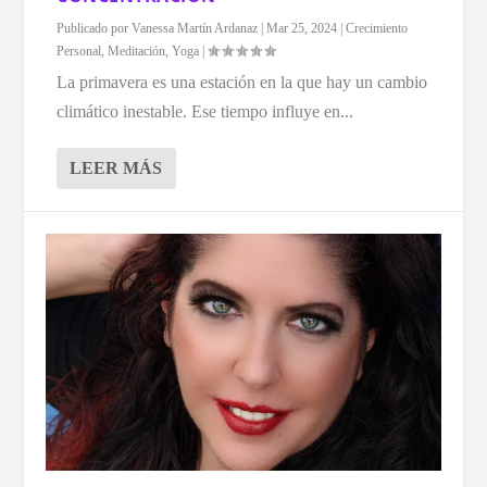
Publicado por
Vanessa Martín Ardanaz
|
Mar 25, 2024
|
Crecimiento
Personal
,
Meditación
,
Yoga
|
La primavera es una estación en la que hay un cambio
climático inestable. Ese tiempo influye en...
LEER MÁS