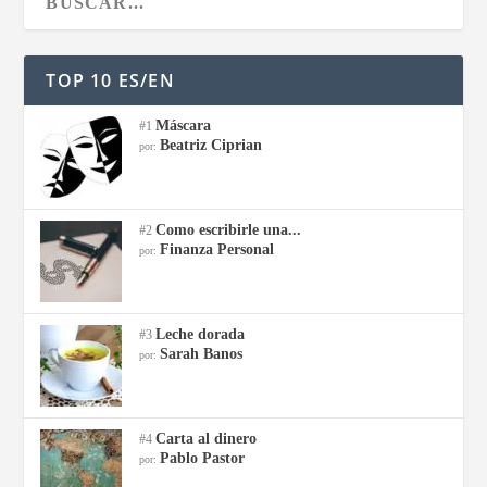
TOP 10 ES/EN
Máscara
#1
Beatriz Ciprian
por:
Como escribirle una...
#2
Finanza Personal
por:
Leche dorada
#3
Sarah Banos
por:
Carta al dinero
#4
Pablo Pastor
por: