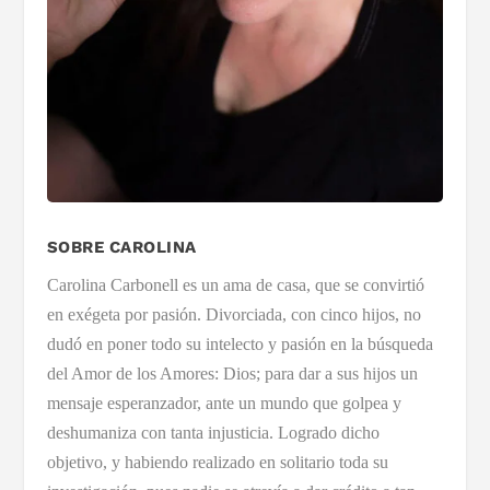
SOBRE CAROLINA
Carolina Carbonell es un ama de casa, que se convirtió
en exégeta por pasión. Divorciada, con cinco hijos, no
dudó en poner todo su intelecto y pasión en la búsqueda
del Amor de los Amores: Dios; para dar a sus hijos un
mensaje esperanzador, ante un mundo que golpea y
deshumaniza con tanta injusticia. Logrado dicho
objetivo, y habiendo realizado en solitario toda su