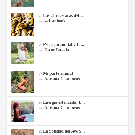
Las 21 máscaras del...
#5
websmbook
por:
Psoas piramidal y tu...
#6
Oscar Losada
por:
Mi parte animal
#7
Adriana Casanovas
por:
Energía estancada, E...
#8
Adriana Casanovas
por:
La Soledad del Ave S...
#9