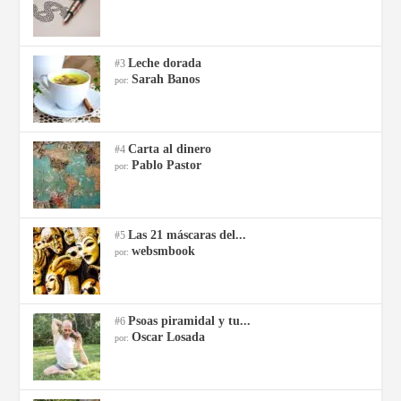
Leche dorada
#3
Sarah Banos
por:
Carta al dinero
#4
Pablo Pastor
por:
Las 21 máscaras del...
#5
websmbook
por:
Psoas piramidal y tu...
#6
Oscar Losada
por: