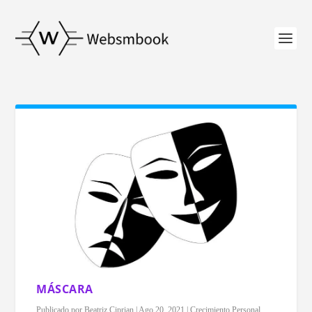
MÁSCARA
Publicado por
Beatriz Ciprian
|
Ago 20, 2021
|
Crecimiento Personal
,