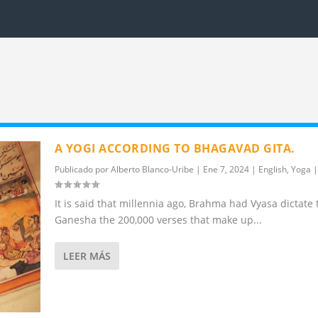
A YOGI ACCORDING TO BHAGAVAD GITA.
Publicado por
Alberto Blanco-Uribe
|
Ene 7, 2024
|
English
,
Yoga
|
It is said that millennia ago, Brahma had Vyasa dictate 
Ganesha the 200,000 verses that make up...
LEER MÁS