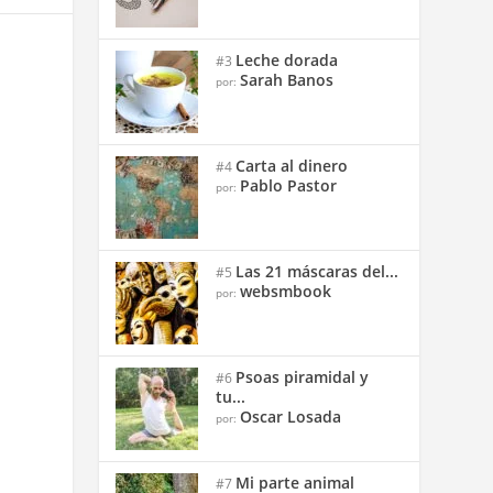
Leche dorada
#3
Sarah Banos
por:
Carta al dinero
#4
Pablo Pastor
por:
Las 21 máscaras del...
#5
websmbook
por:
Psoas piramidal y
#6
tu...
Oscar Losada
por:
Mi parte animal
#7