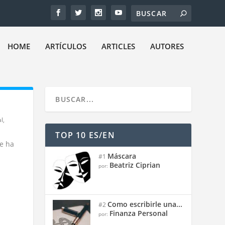
HOME
ARTÍCULOS
ARTICLES
AUTORES
l
,
TOP 10 ES/EN
e ha
Máscara
#1
Beatriz Ciprian
por:
Como escribirle una...
#2
Finanza Personal
por: