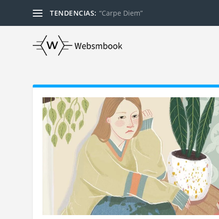
TENDENCIAS:
“Carpe Diem”