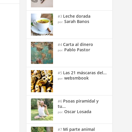
Leche dorada
#3
Sarah Banos
por:
Carta al dinero
#4
Pablo Pastor
por:
Las 21 máscaras del...
#5
websmbook
por:
Psoas piramidal y
#6
tu...
Oscar Losada
por:
Mi parte animal
#7