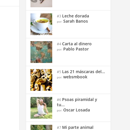
Leche dorada
#3
Sarah Banos
por:
Carta al dinero
#4
Pablo Pastor
por:
Las 21 máscaras del...
#5
websmbook
por:
Psoas piramidal y
#6
tu...
Oscar Losada
por:
Mi parte animal
#7