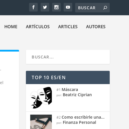
HOME
ARTÍCULOS
ARTICLES
AUTORES
l
,
TOP 10 ES/EN
el
Máscara
#1
Beatriz Ciprian
por:
Como escribirle una...
#2
Finanza Personal
por: