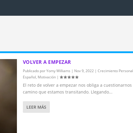
VOLVER A EMPEZAR
Publicado por
Yomy Williams
|
Nov 9, 2022
|
Crecimiento Persona
Español
,
Motivación
|
El reto de volver a empezar nos obliga a cuestionarnos 
camino que estamos transitando. Llegando...
LEER MÁS