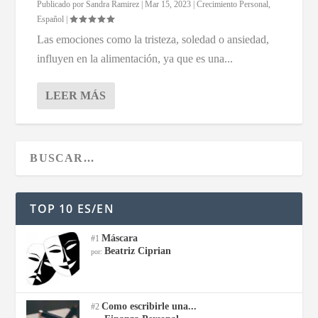
Publicado por
Sandra Ramirez
|
Mar 15, 2023
|
Crecimiento Personal
,
Español
|
Las emociones como la tristeza, soledad o ansiedad,
influyen en la alimentación, ya que es una...
LEER MÁS
TOP 10 ES/EN
Máscara
#1
Beatriz Ciprian
por:
Como escribirle una...
#2