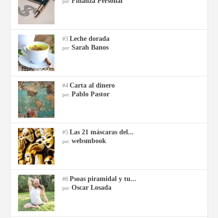
Finanza Personal
por:
Leche dorada
#3
Sarah Banos
por:
Carta al dinero
#4
Pablo Pastor
por:
Las 21 máscaras del...
#5
websmbook
por:
Psoas piramidal y tu...
#6
Oscar Losada
por: