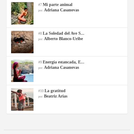
Mi parte animal
#7
Adriana Casanovas
por:
La Soledad del Ave S...
#8
Alberto Blanco-Uribe
por:
Energía estancada, E...
#9
Adriana Casanovas
por:
La gratitud
#10
Beatriz Arias
por: