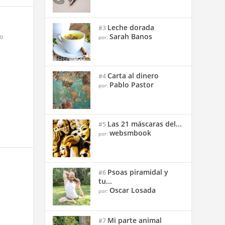
Leche dorada
#3
Sarah Banos
o
por:
Carta al dinero
#4
Pablo Pastor
por:
Las 21 máscaras del...
#5
websmbook
por:
Psoas piramidal y
#6
tu...
Oscar Losada
por:
Mi parte animal
#7