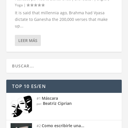
Yoga
|
It is said that millennia ago, Brahma had Vyasa
dictate to Ganesha the 200,000 verses that make
up...
LEER MÁS
TOP 10 ES/EN
Máscara
#1
Beatriz Ciprian
por:
Como escribirle una...
#2