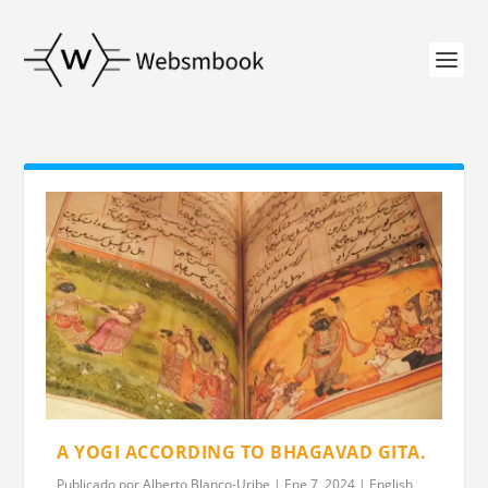
A YOGI ACCORDING TO BHAGAVAD GITA.
Publicado por
Alberto Blanco-Uribe
|
Ene 7, 2024
|
English
,