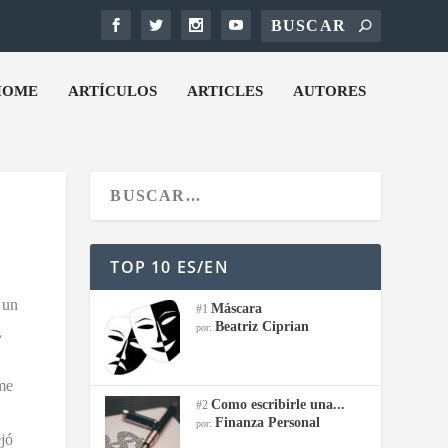
HOME
ARTÍCULOS
ARTICLES
AUTORES
TOP 10 ES/EN
 un
Máscara
#1
Beatriz Ciprian
por:
,
 me
Como escribirle una...
#2
Finanza Personal
por:
jó