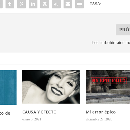
TASA:
PRÓ
Los carbohidratos m
CAUSA Y EFECTO
Mi error épico
zo de
enero 3, 2021
diciembre 27, 2020