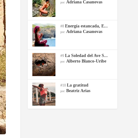
Adriana Casanovas
por:
Energía estancada, E...
#8
Adriana Casanovas
por:
La Soledad del Ave S...
#9
Alberto Blanco-Uribe
por:
La gratitud
#10
Beatriz Arias
por: