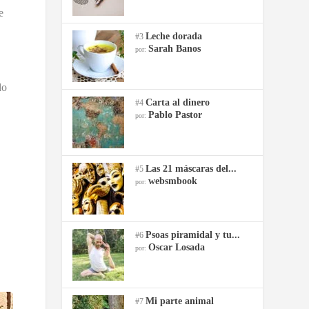
e
Leche dorada
#3
Sarah Banos
por:
do
Carta al dinero
#4
Pablo Pastor
por:
Las 21 máscaras del...
#5
websmbook
por:
Psoas piramidal y tu...
#6
Oscar Losada
por:
Mi parte animal
#7