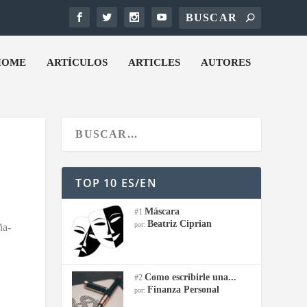
HOME
ARTÍCULOS
ARTICLES
AUTORES
TOP 10 ES/EN
Máscara
#1
Beatriz Ciprian
por:
ña-
Como escribirle una...
#2
Finanza Personal
por: