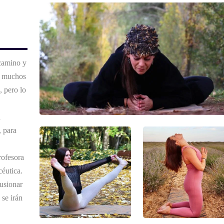
 camino y
, muchos
, pero lo
a
, para
rofesora
céutica.
usionar
 se irán