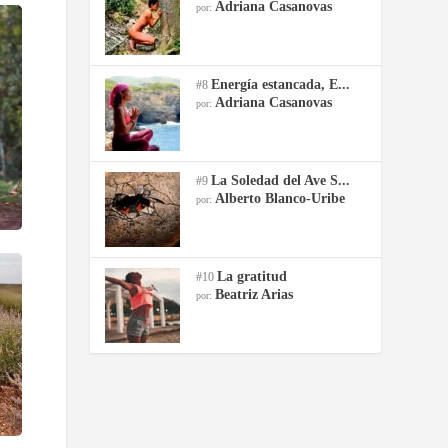
Adriana Casanovas
por:
Energía estancada, E...
#8
Adriana Casanovas
por:
La Soledad del Ave S...
#9
Alberto Blanco-Uribe
por:
La gratitud
#10
Beatriz Arias
por: