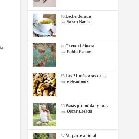
Leche dorada
#3
Sarah Banos
por:
Carta al dinero
#4
ía
Pablo Pastor
por:
Las 21 máscaras del...
#5
websmbook
por:
Psoas piramidal y tu...
#6
Oscar Losada
por:
Mi parte animal
#7