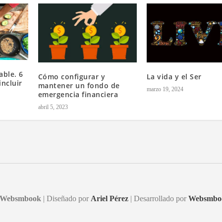
able. 6
Cómo configurar y
La vida y el Ser
ncluir
mantener un fondo de
marzo 19, 2024
emergencia financiera
abril 5, 2023
Websmbook
| Diseñado por
Ariel Pérez
| Desarrollado por
Websmbo