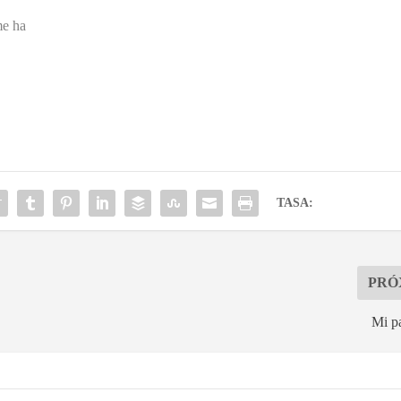
me ha
TASA:
PRÓ
Mi p