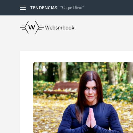
TENDENCIAS:
“Carpe Diem”