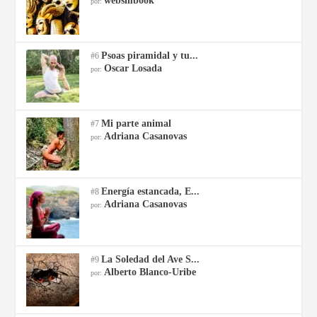
websmbook
por:
Psoas piramidal y tu...
#6
Oscar Losada
por:
Mi parte animal
#7
Adriana Casanovas
por:
Energía estancada, E...
#8
Adriana Casanovas
por:
La Soledad del Ave S...
#9
Alberto Blanco-Uribe
por: