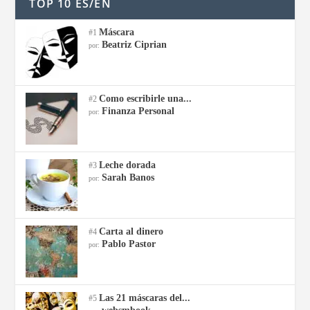
TOP 10 ES/EN
Máscara
#1
Beatriz Ciprian
por:
Como escribirle una...
#2
Finanza Personal
por:
Leche dorada
#3
Sarah Banos
por:
Carta al dinero
#4
Pablo Pastor
por:
Las 21 máscaras del...
#5