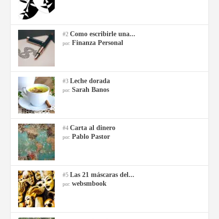
Como escribirle una...
#2
Finanza Personal
por:
Leche dorada
#3
Sarah Banos
por:
Carta al dinero
#4
Pablo Pastor
por:
Las 21 máscaras del...
#5
websmbook
por: