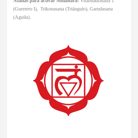
Asanas para activar Mulahara:
Virabhadrasana 1
(Guerrero I), Trikonasana (Triángulo), Garudasana
(Aguila).