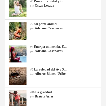
Psoas piramidal y tu...
#6
Oscar Losada
por:
Mi parte animal
#7
Adriana Casanovas
por:
Energía estancada, E...
#8
Adriana Casanovas
por:
La Soledad del Ave S...
#9
Alberto Blanco-Uribe
por:
La gratitud
#10
Beatriz Arias
por: