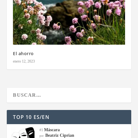
El ahorro
enero 12, 2023
TOP 10 ES/EN
Máscara
#1
Beatriz Ciprian
por: