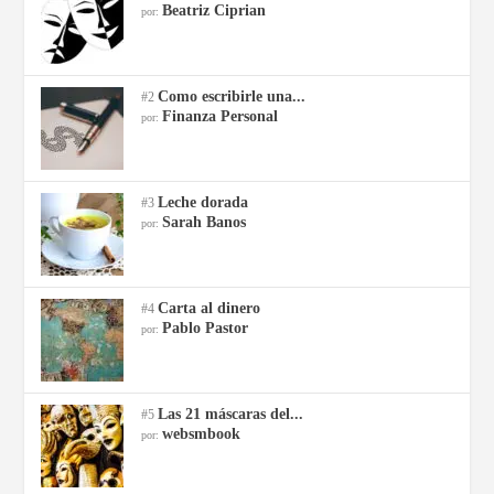
Beatriz Ciprian
por:
Como escribirle una...
#2
Finanza Personal
por:
Leche dorada
#3
Sarah Banos
por:
Carta al dinero
#4
Pablo Pastor
por:
Las 21 máscaras del...
#5
websmbook
por: