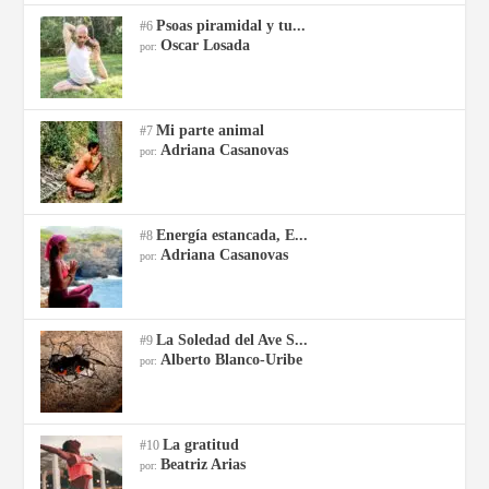
Psoas piramidal y tu...
#6
Oscar Losada
por:
Mi parte animal
#7
Adriana Casanovas
por:
Energía estancada, E...
#8
Adriana Casanovas
por:
La Soledad del Ave S...
#9
Alberto Blanco-Uribe
por:
La gratitud
#10
Beatriz Arias
por: