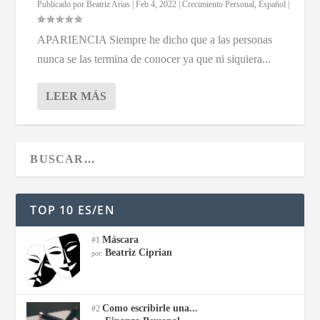
Publicado por
Beatriz Arias
|
Feb 4, 2022
|
Crecimiento Personal
,
Español
|
APARIENCIA Siempre he dicho que a las personas
nunca se las termina de conocer ya que ni siquiera...
LEER MÁS
TOP 10 ES/EN
Máscara
#1
Beatriz Ciprian
por:
Como escribirle una...
#2