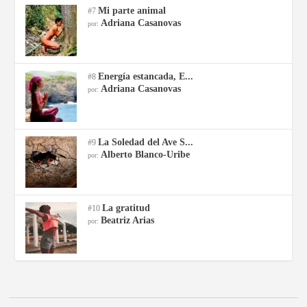
Mi parte animal
#7
Adriana Casanovas
por:
Energía estancada, E...
#8
Adriana Casanovas
por:
La Soledad del Ave S...
#9
Alberto Blanco-Uribe
por:
La gratitud
#10
Beatriz Arias
por: