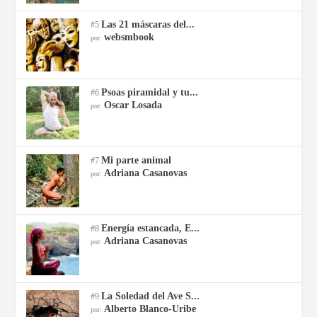
Las 21 máscaras del...
#5
websmbook
por:
Psoas piramidal y tu...
#6
Oscar Losada
por:
Mi parte animal
#7
Adriana Casanovas
por:
Energía estancada, E...
#8
Adriana Casanovas
por:
La Soledad del Ave S...
#9
Alberto Blanco-Uribe
por: