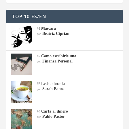
TOP 10 ES/EN
Máscara
#1
Beatriz Ciprian
por:
Como escribirle una...
#2
Finanza Personal
por:
Leche dorada
#3
Sarah Banos
por:
Carta al dinero
#4
Pablo Pastor
por: