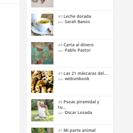
Leche dorada
#3
Sarah Banos
por:
Carta al dinero
#4
Pablo Pastor
por:
Las 21 máscaras del...
#5
websmbook
por:
Psoas piramidal y
#6
tu...
Oscar Losada
por:
Mi parte animal
#7