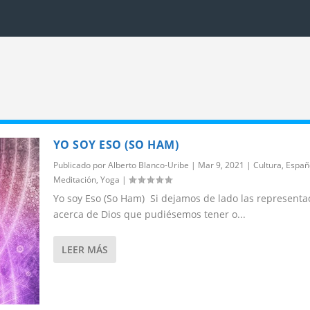
YO SOY ESO (SO HAM)
Publicado por
Alberto Blanco-Uribe
|
Mar 9, 2021
|
Cultura
,
Españ
Meditación
,
Yoga
|
Yo soy Eso (So Ham) Si dejamos de lado las representa
acerca de Dios que pudiésemos tener o...
LEER MÁS