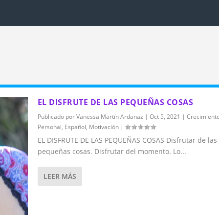
EL DISFRUTE DE LAS PEQUEÑAS COSAS
Publicado por
Vanessa Martín Ardanaz
|
Oct 5, 2021
|
Crecimient
Personal
,
Español
,
Motivación
|
EL DISFRUTE DE LAS PEQUEÑAS COSAS Disfrutar de las
pequeñas cosas. Disfrutar del momento. Lo...
LEER MÁS