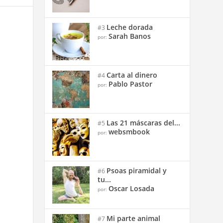
Leche dorada
#3
Sarah Banos
por:
Carta al dinero
#4
Pablo Pastor
por:
Las 21 máscaras del...
#5
websmbook
por:
Psoas piramidal y
#6
tu...
Oscar Losada
por:
Mi parte animal
#7