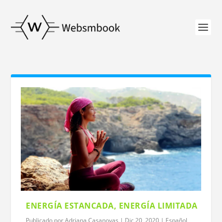
ENERGÍA ESTANCADA, ENERGÍA LIMITADA
Publicado por
Adriana Casanovas
|
Dic 20, 2020
|
Español
,