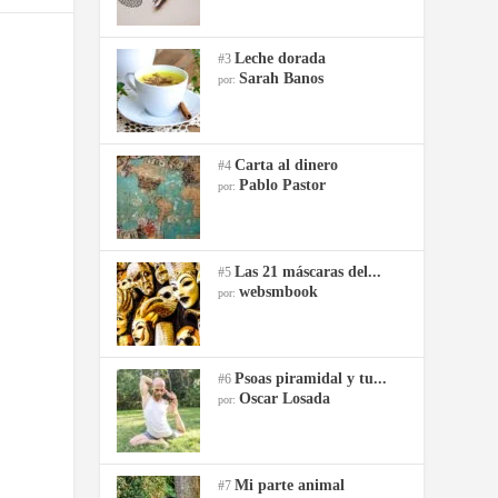
Leche dorada
#3
Sarah Banos
por:
Carta al dinero
#4
Pablo Pastor
por:
Las 21 máscaras del...
#5
websmbook
por:
Psoas piramidal y tu...
#6
Oscar Losada
por:
Mi parte animal
#7