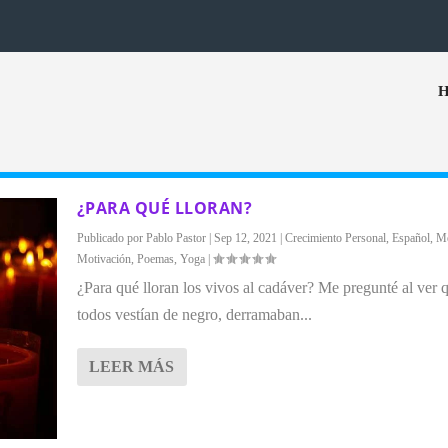
¿PARA QUÉ LLORAN?
Publicado por
Pablo Pastor
|
Sep 12, 2021
|
Crecimiento Personal
,
Español
,
Me
Motivación
,
Poemas
,
Yoga
|
¿Para qué lloran los vivos al cadáver? Me pregunté al ver 
todos vestían de negro, derramaban...
LEER MÁS