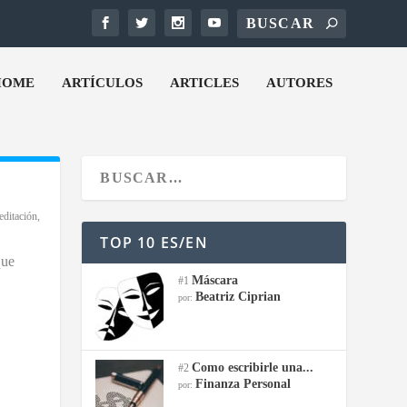
HOME
ARTÍCULOS
ARTICLES
AUTORES
ditación
,
TOP 10 ES/EN
que
Máscara
#1
Beatriz Ciprian
por:
Como escribirle una...
#2
Finanza Personal
por: