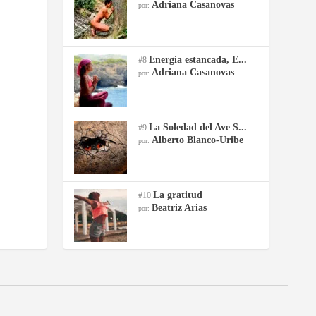
Adriana Casanovas
por:
Energía estancada, E...
#8
Adriana Casanovas
por:
La Soledad del Ave S...
#9
Alberto Blanco-Uribe
por:
La gratitud
#10
Beatriz Arias
por: