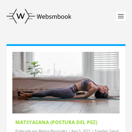
MATSYASANA (POSTURA DEL PEZ)
Publicado por
Melisa Bermúdez
|
Ago 5, 2021
|
Español
,
Salud
,