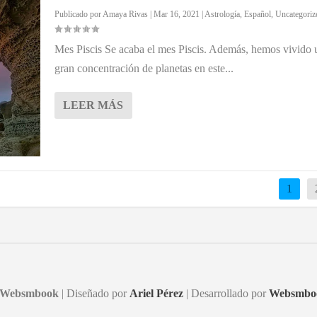
Publicado por
Amaya Rivas
|
Mar 16, 2021
|
Astrología
,
Español
,
Uncategoriz
Mes Piscis Se acaba el mes Piscis. Además, hemos vivido 
gran concentración de planetas en este...
LEER MÁS
1
Websmbook
| Diseñado por
Ariel Pérez
| Desarrollado por
Websmbo