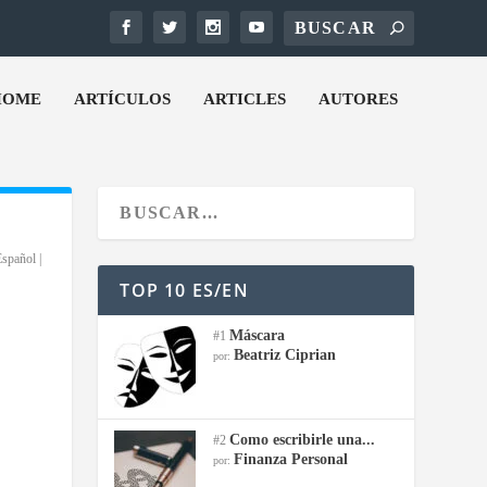
HOME
ARTÍCULOS
ARTICLES
AUTORES
Español
|
TOP 10 ES/EN
Máscara
#1
Beatriz Ciprian
por:
Como escribirle una...
#2
Finanza Personal
por: