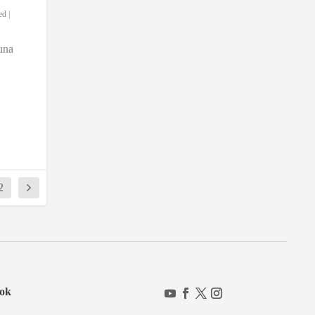
ed
|
una
2
ok