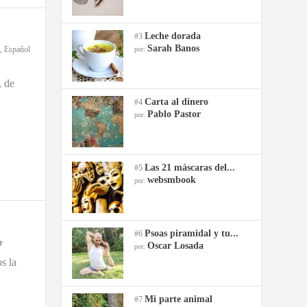
Leche dorada
#3
Sarah Banos
,
Español
por:
, de
Carta al dinero
#4
Pablo Pastor
por:
Las 21 máscaras del...
#5
websmbook
por:
Psoas piramidal y tu...
#6
Oscar Losada
por:
s la
Mi parte animal
#7