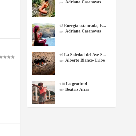
Adriana Casanovas
por:
Energía estancada, E...
#8
Adriana Casanovas
por:
La Soledad del Ave S...
#9
Alberto Blanco-Uribe
por:
o
La gratitud
#10
Beatriz Arias
por: