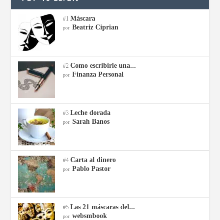
Máscara
#1
Beatriz Ciprian
por:
Como escribirle una...
#2
Finanza Personal
por:
Leche dorada
#3
Sarah Banos
por:
Carta al dinero
#4
Pablo Pastor
por:
Las 21 máscaras del...
#5
websmbook
por: