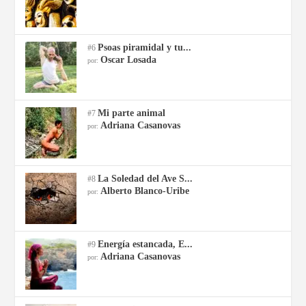
Psoas piramidal y tu...
#6
Oscar Losada
por:
Mi parte animal
#7
Adriana Casanovas
por:
La Soledad del Ave S...
#8
Alberto Blanco-Uribe
por:
Energía estancada, E...
#9
Adriana Casanovas
por: