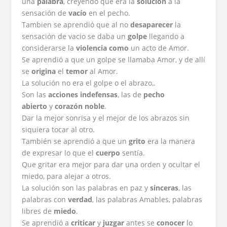
una
palabra
, creyendo que era la
solución
a la
sensación de
vacío
en el pecho.
Tambien se aprendió que al no
desaparecer
la
sensación de vacio se daba un
golpe
llegando a
considerarse la
violencia como
un acto de Amor.
Se aprendió a que un golpe se llamaba Amor, y de allí
se
origina
el
temor
al Amor.
La solución no era el golpe o el abrazo,.
Son las
acciones indefensas
, las de
pecho
abierto
y
corazón noble
.
Dar la mejor sonrisa y el mejor de los abrazos sin
siquiera tocar al otro.
También se aprendió a que un
grito
era la manera
de expresar lo que el
cuerpo
sentía.
Que gritar era mejor para dar una orden y ocultar el
miedo, para alejar a otros.
La solución son las palabras en paz y
sinceras
, las
palabras con
verdad
, las palabras Amables, palabras
libres de
miedo
.
Se aprendió a
criticar
y
juzgar
antes se
conocer
lo