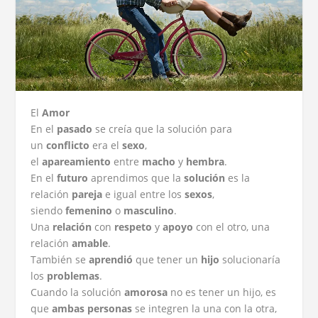
El
Amor
En el
pasado
se creía que la solución para
un
conflicto
era el
sexo
,
el
apareamiento
entre
macho
y
hembra
.
En el
futuro
aprendimos que la
solución
es la
relación
pareja
e igual entre los
sexos
,
siendo
femenino
o
masculino
.
Una
relación
con
respeto
y
apoyo
con el otro, una
relación
amable
.
También se
aprendió
que tener un
hijo
solucionaría
los
problemas
.
Cuando la solución
amorosa
no es tener un hijo, es
que
ambas personas
se integren la una con la otra,