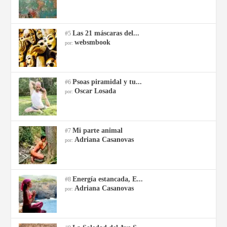
Las 21 máscaras del...
#5
websmbook
por:
Psoas piramidal y tu...
#6
Oscar Losada
por:
Mi parte animal
#7
Adriana Casanovas
por:
Energía estancada, E...
#8
Adriana Casanovas
por: