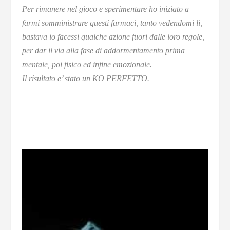
Per rimanere nel gioco e sperimentare ho iniziato a
farmi somministrare questi farmaci, tanto vedendomi li,
bastava io facessi qualche azione fuori dalle loro regole,
per dar il via alla fase di addormentamento prima
mentale, poi fisico ed infine emozionale.
Il risultato e’ stato un KO PERFETTO.