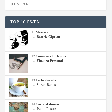
TOP 10 ES/EN
Máscara
#1
Beatriz Ciprian
por:
Como escribirle una...
#2
Finanza Personal
por:
Leche dorada
#3
Sarah Banos
por:
Carta al dinero
#4
Pablo Pastor
por: