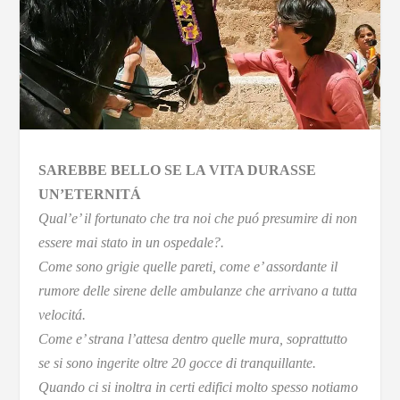
SAREBBE BELLO SE LA VITA DURASSE
UN’ETERNITÁ
Qual’e’ il fortunato che tra noi che puó presumire di non
essere mai stato in un ospedale?.
Come sono grigie quelle pareti, come e’ assordante il
rumore delle sirene delle ambulanze che arrivano a tutta
velocitá.
Come e’ strana l’attesa dentro quelle mura, soprattutto
se si sono ingerite oltre 20 gocce di tranquillante.
Quando ci si inoltra in certi edifici molto spesso notiamo