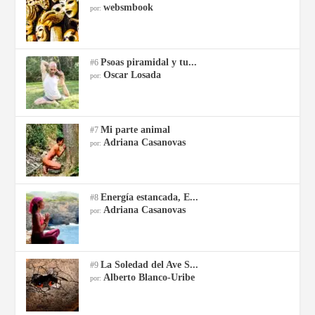
websmbook
por:
Psoas piramidal y tu...
#6
Oscar Losada
por:
Mi parte animal
#7
Adriana Casanovas
por:
Energía estancada, E...
#8
Adriana Casanovas
por:
La Soledad del Ave S...
#9
Alberto Blanco-Uribe
por: