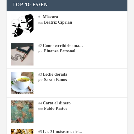
TOP 10 ES/EN
Máscara
#1
Beatriz Ciprian
por:
Como escribirle una...
#2
Finanza Personal
por:
Leche dorada
#3
Sarah Banos
por:
Carta al dinero
#4
Pablo Pastor
por:
Las 21 máscaras del...
#5