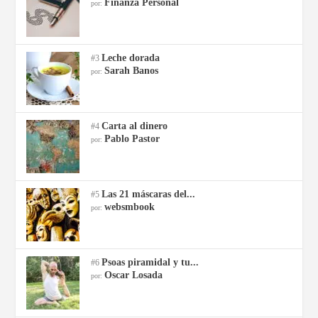
Finanza Personal
por:
Leche dorada
#3
Sarah Banos
por:
Carta al dinero
#4
Pablo Pastor
por:
Las 21 máscaras del...
#5
websmbook
por:
Psoas piramidal y tu...
#6
Oscar Losada
por: