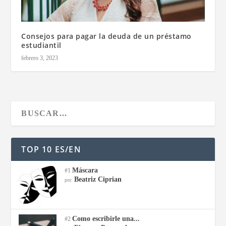
Consejos para pagar la deuda de un préstamo
estudiantil
febrero 3, 2023
TOP 10 ES/EN
Máscara
#1
Beatriz Ciprian
por:
Como escribirle una...
#2