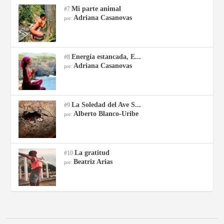
Mi parte animal
#7
Adriana Casanovas
por:
Energía estancada, E...
#8
Adriana Casanovas
por:
La Soledad del Ave S...
#9
Alberto Blanco-Uribe
por:
La gratitud
#10
Beatriz Arias
por: