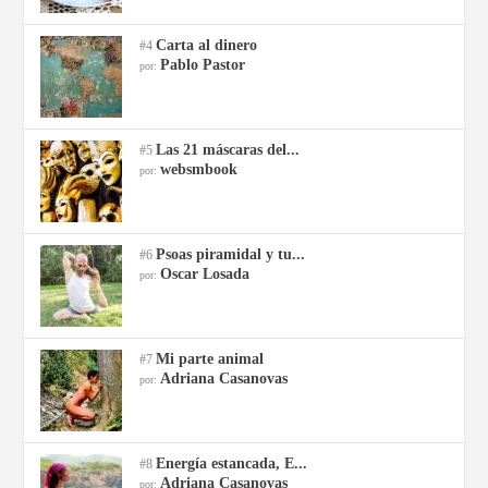
Carta al dinero
#4
Pablo Pastor
por:
Las 21 máscaras del...
#5
websmbook
por:
Psoas piramidal y tu...
#6
Oscar Losada
por:
Mi parte animal
#7
Adriana Casanovas
por:
Energía estancada, E...
#8
Adriana Casanovas
por: