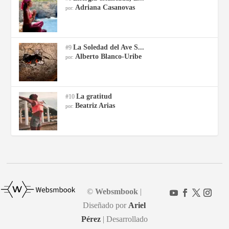
Adriana Casanovas
por:
La Soledad del Ave S...
#9
Alberto Blanco-Uribe
por:
La gratitud
#10
Beatriz Arias
por:
©
Websmbook
|
Diseñado por
Ariel
Pérez
| Desarrollado