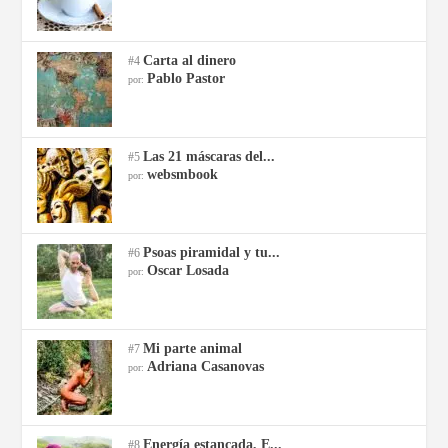
Carta al dinero
#4
Pablo Pastor
por:
Las 21 máscaras del...
#5
websmbook
por:
Psoas piramidal y tu...
#6
Oscar Losada
por:
Mi parte animal
#7
Adriana Casanovas
por:
Energía estancada, E...
#8