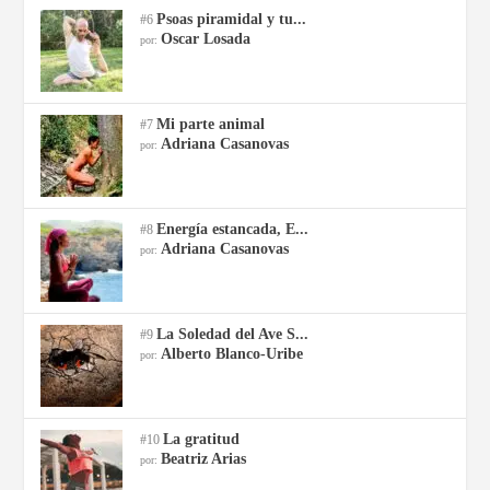
Psoas piramidal y tu...
#6
Oscar Losada
por:
Mi parte animal
#7
Adriana Casanovas
por:
Energía estancada, E...
#8
Adriana Casanovas
por:
La Soledad del Ave S...
#9
Alberto Blanco-Uribe
por:
La gratitud
#10
Beatriz Arias
por: