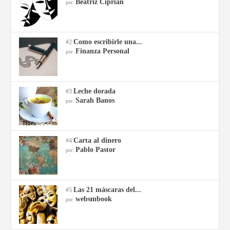
Beatriz Ciprian
por:
Como escribirle una...
#2
Finanza Personal
por:
Leche dorada
#3
Sarah Banos
por:
Carta al dinero
#4
Pablo Pastor
por:
Las 21 máscaras del...
#5
websmbook
por: