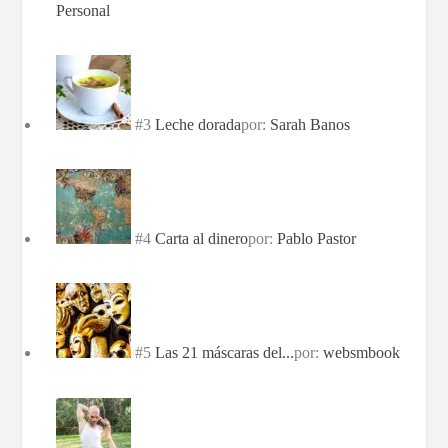
Personal
#3
Leche dorada
por:
Sarah Banos
#4
Carta al dinero
por:
Pablo Pastor
#5
Las 21 máscaras del...
por:
websmbook