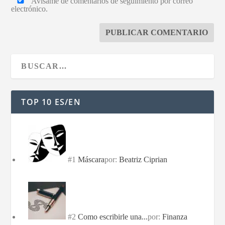
Avísame de comentarios de seguimiento por correo
electrónico.
TOP 10 ES/EN
#1
Máscara
por:
Beatriz Ciprian
#2
Como escribirle una...
por:
Finanza