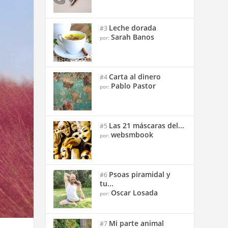
Leche dorada
#3
Sarah Banos
por:
Carta al dinero
#4
Pablo Pastor
por:
Las 21 máscaras del...
#5
websmbook
por:
Psoas piramidal y
#6
tu...
Oscar Losada
por:
Mi parte animal
#7