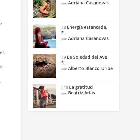
Adriana Casanovas
por:
e
Energía estancada,
#8
E...
Adriana Casanovas
por:
res
La Soledad del Ave
#9
S...
ar
Alberto Blanco-Uribe
por:
.
La gratitud
#10
Beatriz Arias
por: