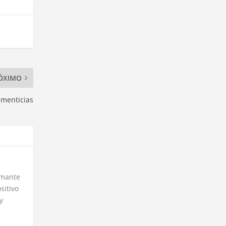
ÓXIMO
imenticias
amante
sitivo
y