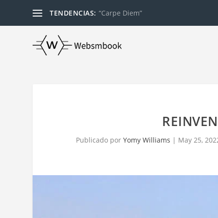
TENDENCIAS:
“Carpe Diem”
REINVE
Publicado por
Yomy Williams
|
May 25, 202