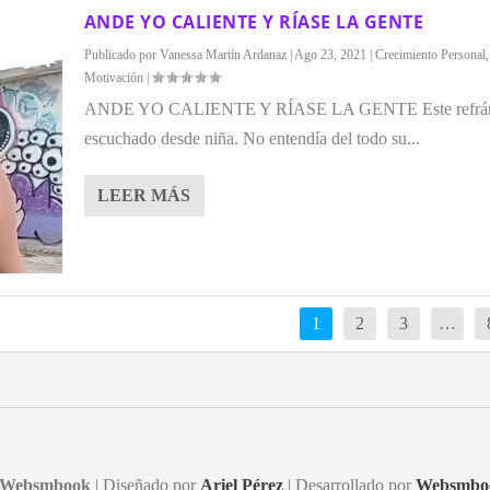
ANDE YO CALIENTE Y RÍASE LA GENTE
Publicado por
Vanessa Martín Ardanaz
|
Ago 23, 2021
|
Crecimiento Personal
Motivación
|
ANDE YO CALIENTE Y RÍASE LA GENTE Este refrán
escuchado desde niña. No entendía del todo su...
LEER MÁS
1
2
3
…
Websmbook
| Diseñado por
Ariel Pérez
| Desarrollado por
Websmbo