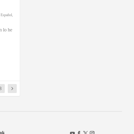
,
Español
,
 lo he
8
ok