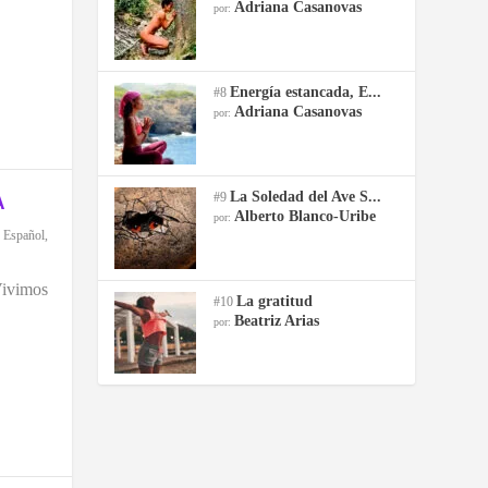
Adriana Casanovas
por:
Energía estancada, E...
#8
Adriana Casanovas
por:
La Soledad del Ave S...
#9
A
Alberto Blanco-Uribe
por:
,
Español
,
vimos
La gratitud
#10
Beatriz Arias
por: