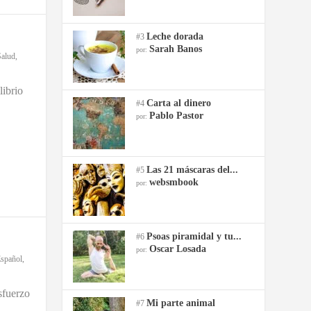
Leche dorada
#3
Sarah Banos
por:
Salud
,
librio
Carta al dinero
#4
Pablo Pastor
por:
Las 21 máscaras del...
#5
websmbook
por:
Psoas piramidal y tu...
#6
Oscar Losada
por:
spañol
,
fuerzo
Mi parte animal
#7