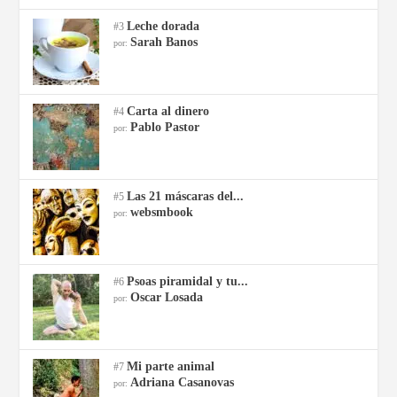
Leche dorada
#3
Sarah Banos
por:
Carta al dinero
#4
Pablo Pastor
por:
Las 21 máscaras del...
#5
websmbook
por:
Psoas piramidal y tu...
#6
Oscar Losada
por:
Mi parte animal
#7
Adriana Casanovas
por: