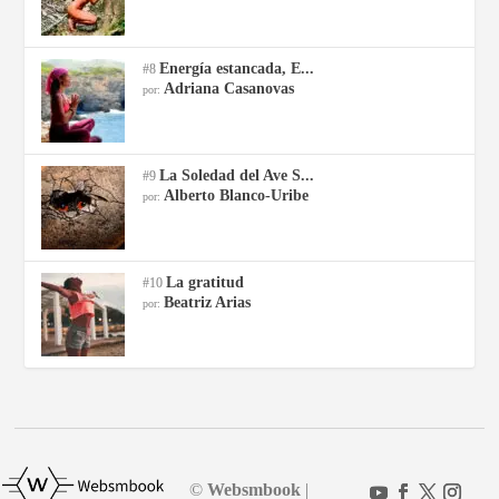
Energía estancada, E...
#8
Adriana Casanovas
por:
La Soledad del Ave S...
#9
Alberto Blanco-Uribe
por:
La gratitud
#10
Beatriz Arias
por:
©
Websmbook
|