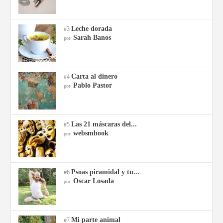
Leche dorada
#3
Sarah Banos
por:
Carta al dinero
#4
Pablo Pastor
por:
Las 21 máscaras del...
#5
websmbook
por:
Psoas piramidal y tu...
#6
Oscar Losada
por:
Mi parte animal
#7