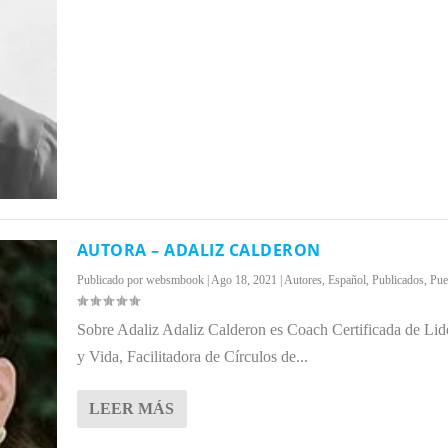
AUTORA – ADALIZ CALDERON
Publicado por
websmbook
|
Ago 18, 2021
|
Autores
,
Español
,
Publicados
,
Pue
Sobre Adaliz Adaliz Calderon es Coach Certificada de Li
y Vida, Facilitadora de Círculos de...
LEER MÁS