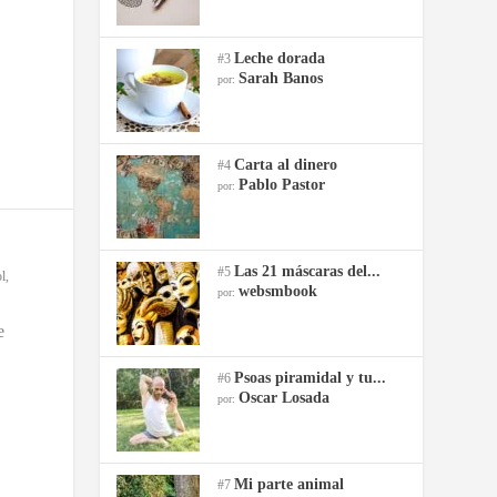
Leche dorada
#3
Sarah Banos
por:
Carta al dinero
#4
Pablo Pastor
por:
Las 21 máscaras del...
#5
l
,
websmbook
por:
e
Psoas piramidal y tu...
#6
Oscar Losada
por:
Mi parte animal
#7