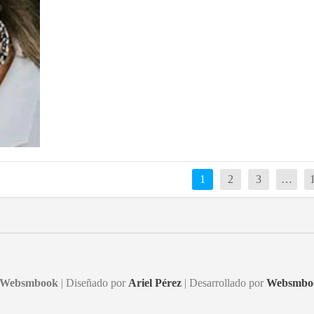
1
2
3
…
Websmbook
| Diseñado por
Ariel Pérez
| Desarrollado por
Websmbo