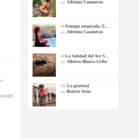
Adriana Casanovas
por:
Energía estancada, E...
#8
Adriana Casanovas
por:
La Soledad del Ave S...
#9
Alberto Blanco-Uribe
por:
os
|
La gratitud
#10
Beatriz Arias
por:
ora del