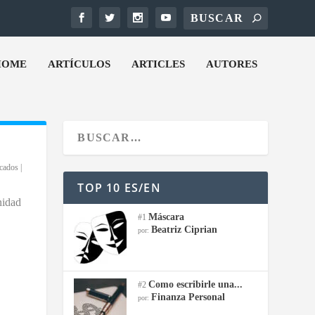
HOME
ARTÍCULOS
ARTICLES
AUTORES
cados
|
TOP 10 ES/EN
nidad
Máscara
#1
Beatriz Ciprian
por:
Como escribirle una...
#2
Finanza Personal
por: