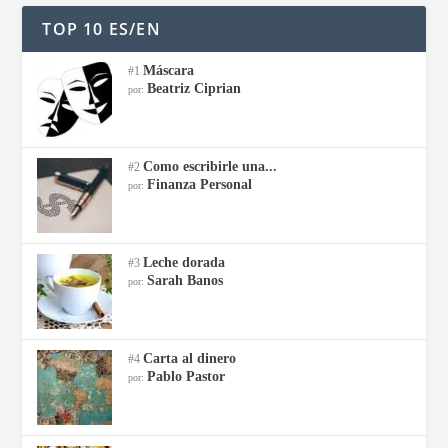
TOP 10 ES/EN
Máscara
#1
Beatriz Ciprian
por:
Como escribirle una...
#2
Finanza Personal
por:
Leche dorada
#3
Sarah Banos
por:
Carta al dinero
#4
Pablo Pastor
por: