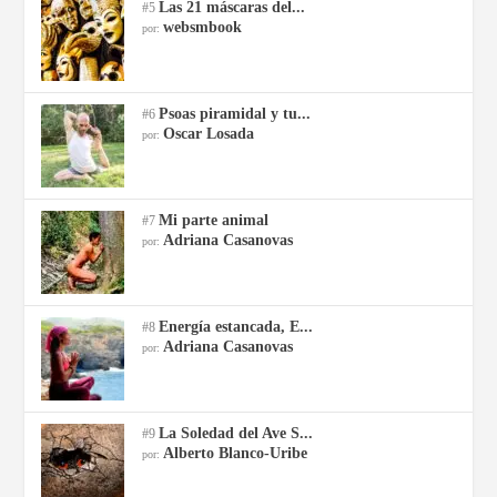
Las 21 máscaras del...
#5
websmbook
por:
Psoas piramidal y tu...
#6
Oscar Losada
por:
Mi parte animal
#7
Adriana Casanovas
por:
Energía estancada, E...
#8
Adriana Casanovas
por:
La Soledad del Ave S...
#9
Alberto Blanco-Uribe
por: