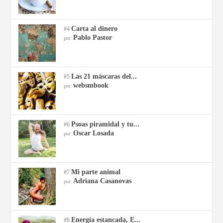
Carta al dinero
#4
Pablo Pastor
por:
Las 21 máscaras del...
#5
websmbook
por:
Psoas piramidal y tu...
#6
Oscar Losada
por:
Mi parte animal
#7
Adriana Casanovas
por:
Energía estancada, E...
#8