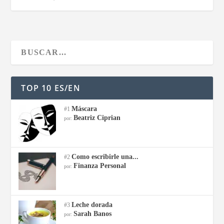
TOP 10 ES/EN
Máscara
#1
Beatriz Ciprian
por:
Como escribirle una...
#2
Finanza Personal
por:
Leche dorada
#3
Sarah Banos
por: