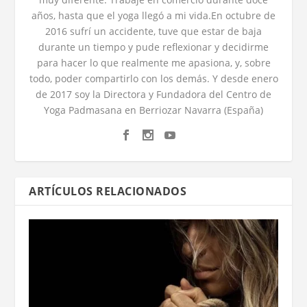
años, hasta que el yoga llegó a mi vida.En octubre de
2016 sufrí un accidente, tuve que estar de baja
durante un tiempo y pude reflexionar y decidirme
para hacer lo que realmente me apasiona, y, sobre
todo, poder compartirlo con los demás. Y desde enero
de 2017 soy la Directora y Fundadora del Centro de
Yoga Padmasana en Berriozar Navarra (España)
ARTÍCULOS RELACIONADOS