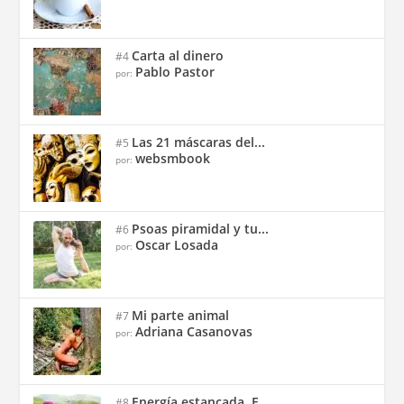
Carta al dinero
#4
Pablo Pastor
por:
Las 21 máscaras del...
#5
websmbook
por:
Psoas piramidal y tu...
#6
Oscar Losada
por:
Mi parte animal
#7
Adriana Casanovas
por:
Energía estancada, E...
#8