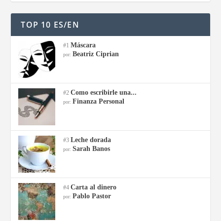
TOP 10 ES/EN
Máscara
#1
Beatriz Ciprian
por:
Como escribirle una...
#2
Finanza Personal
por:
Leche dorada
#3
Sarah Banos
por:
Carta al dinero
#4
Pablo Pastor
por: