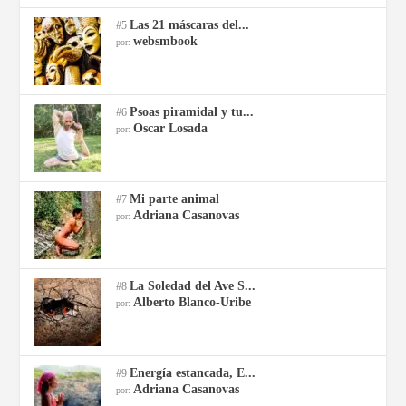
Las 21 máscaras del...
#5
websmbook
por:
Psoas piramidal y tu...
#6
Oscar Losada
por:
Mi parte animal
#7
Adriana Casanovas
por:
La Soledad del Ave S...
#8
Alberto Blanco-Uribe
por:
Energía estancada, E...
#9
Adriana Casanovas
por: