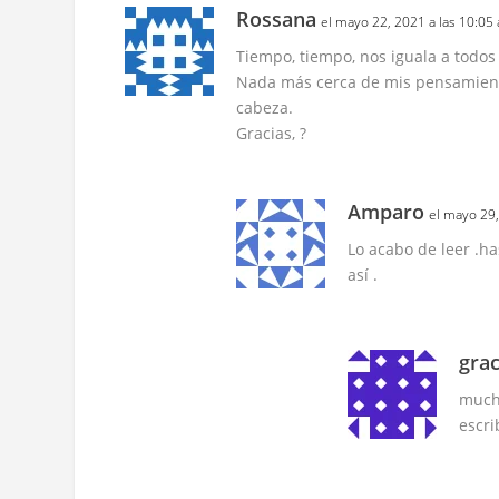
Rossana
el mayo 22, 2021 a las 10:05
Tiempo, tiempo, nos iguala a todo
Nada más cerca de mis pensamiento
cabeza.
Gracias, ?
Amparo
el mayo 29,
Lo acabo de leer .h
así .
grac
muchí
escri