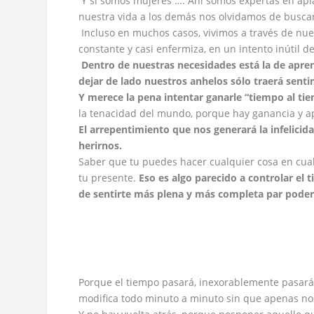
Y si somos mujeres …. Ahí somos expertas en apla
nuestra vida a los demás nos olvidamos de busca
Incluso en muchos casos, vivimos a través de nu
constante y casi enfermiza, en un intento inútil de
Dentro de nuestras necesidades est
á
la de apre
dejar de lado nuestros
anhelos s
ólo traer
á
senti
Y merece la pena intentar ganarle
“
tiempo al ti
la tenacidad del mundo, porque hay ganancia y apr
El arrepentimiento que nos generar
á
la infelici
herirnos.
Saber que tu puedes hacer cualquier cosa en cual
tu presente.
Eso es algo parecido a controlar el
de sentirte m
á
s plena y m
á
s completa par poder 
Porque el tiempo pasará, inexorablemente pasará, y
modifica todo minuto a minuto sin que apenas n