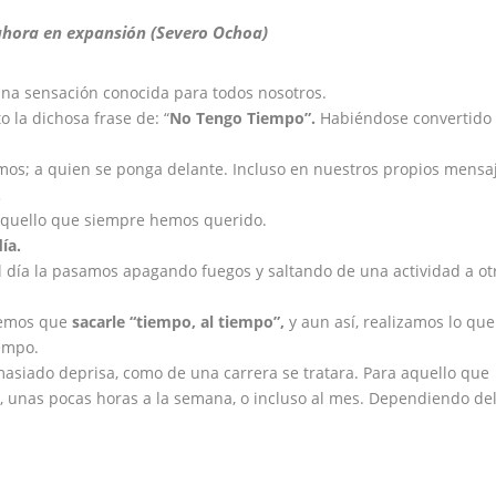
 ahora en expansión (Severo Ochoa)
una sensación conocida para todos nosotros.
la dichosa frase de: “
No Tengo Tiempo”.
Habiéndose convertido
os; a quien se ponga delante. Incluso en nuestros propios mensa
.
aquello que siempre hemos querido.
d
í
a.
 día la pasamos apagando fuegos y saltando de una actividad a ot
nemos que
sacarle
“
tiempo, al tiempo”,
y aun así, realizamos lo que
iempo.
asiado deprisa, como de una carrera se tratara. Para aquello que
, unas pocas horas a la semana, o incluso al mes. Dependiendo de