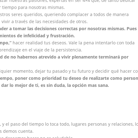
zar nuestras pasiones, expertas en ser 4×4 que, de tanto dedicar
r tiempo para nosotras mismas.
estros seres queridos, queriendo complacer a todos de manera
 vivir a través de las necesidades de otros.
nder a tomar las decisiones correctas por nosotras mismas. Pues
mientos de infelicidad y frustració
n.
empo,
”
hacer realidad tus deseos. Vale la pena intentarlo con toda
endizaje en el viaje de la persistencia.
dad de no habernos atrevido a vivir plenamente terminará por
quier momento, dejar tu pasado y tu futuro y decidir qué hacer c
 tiempo, poner como prioridad tu deseo de realizarte como person
dar lo mejor de ti, es sin duda, la opció
n mas sana.
 el paso del tiempo lo toca todo, lugares personas y relaciones, l
os demos cuenta.