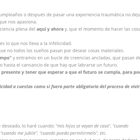
cumpleaños o después de pasar una experiencia traumática no dej
 que nos apasiona.
ciencia plena del
aqu
í
y ahora
y, que el momento de hacer las cos
 lo que nos lleva a la infelicidad.
rque no todos los sueños pasan por desear cosas materiales.
empo
”
y entramos en un bucle de creencias ancladas, que pasan d
 hasta el cansancio de que hay que labrarse un futuro.
 presente y tener que esperar a que el futuro se cumpla,
para po
cidad a cuestas como si fuera parte obligatoria del proceso de vivir
deseado, lo haré cuando: “
mis hijos se vayan de casa
”,
“cuando
,
“cuando me jubile”
,
“cuando pueda permitírmelo”,
etc.