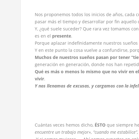
Nos proponemos todos los inicios de años, cada 
pasar más el tiempo y desarrollar por fin aquello
Y, ¿qué suele suceder? Que rara vez tomamos con
es en el
presente
.
Porque aplazar indefinidamente nuestros sueños es
Y en este punto la cosa vuelve a confundirse, po
M
uchos de nuestros sueños pasan por tener
“
ti
generación en generación, donde nos han repetido
Qué es m
á
s o menos lo mismo que no vivir en el
vivir
.
Y nos llenamos de excusas, y cargamos con la infeli
Cuántas veces hemos dicho,
ÉSTO
que siempre he 
encuentre un trabajo mejor»
,
“cuando me estabilice”