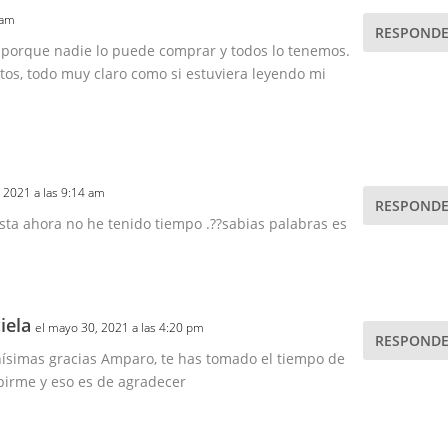
 am
RESPOND
s porque nadie lo puede comprar y todos lo tenemos.
s, todo muy claro como si estuviera leyendo mi
 2021 a las 9:14 am
RESPOND
asta ahora no he tenido tiempo .??sabias palabras es
iela
el mayo 30, 2021 a las 4:20 pm
RESPOND
simas gracias Amparo, te has tomado el tiempo de
birme y eso es de agradecer