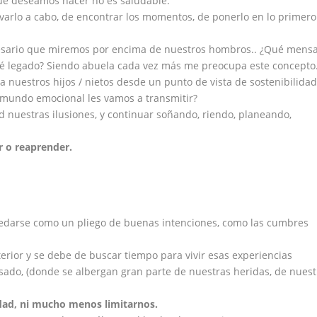
que deseamos hacer no es saludable.
evarlo a cabo, de encontrar los momentos, de ponerlo en lo primero
cesario que miremos por encima de nuestros hombros.. ¿Qué mensa
ué legado? Siendo abuela cada vez más me preocupa este concepto
 nuestros hijos / nietos desde un punto de vista de sostenibilidad
 mundo emocional les vamos a transmitir?
nuestras ilusiones, y continuar soñando, riendo, planeando,
 o reaprender.
uedarse como un pliego de buenas intenciones, como las cumbres
terior y se debe de buscar tiempo para vivir esas experiencias
asado, (donde se albergan gran parte de nuestras heridas, de nuest
idad, ni mucho menos limitarnos.