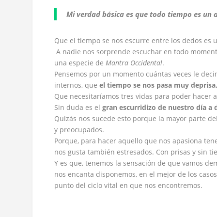
Mi verdad b
á
sica es que todo tiempo es un
Que el tiempo se nos escurre entre los dedos es 
A nadie nos sorprende escuchar en todo momento 
una especie de
Mantra Occidental
.
Pensemos por un momento cuántas veces le decim
internos, que
el tiempo se nos pasa muy deprisa
Que necesitaríamos tres vidas para poder hacer 
Sin duda es el
gran escurridizo de nuestro d
í
a a 
Quizás nos sucede esto porque la mayor parte del
y preocupados.
Porque, para hacer aquello que nos apasiona te
nos gusta también estresados. Con prisas y sin t
Y es que, tenemos la sensación de que vamos dem
nos encanta disponemos, en el mejor de los casos
punto del ciclo vital en que nos encontremos.