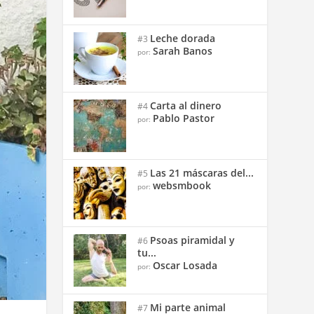
Leche dorada
#3
Sarah Banos
por:
Carta al dinero
#4
Pablo Pastor
por:
Las 21 máscaras del...
#5
websmbook
por:
Psoas piramidal y
#6
tu...
Oscar Losada
por:
Mi parte animal
#7