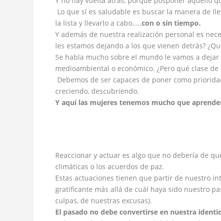
Y no hay vuelta atrás, porque posponer aquello 
Lo que sí es saludable es buscar la manera de ll
la lista y llevarlo a cabo…..
con o sin tiempo.
Y además de nuestra realización personal es ne
les estamos dejando a los que vienen detrás? ¿Q
Se habla mucho sobre el mundo le vamos a dejar a
medioambiental o económico. ¿Pero qué clase de
Debemos de ser capaces de poner como prioridad 
creciendo, descubriendo.
Y aqu
í
las mujeres tenemos mucho que aprender
Reaccionar y actuar es algo que no debería de q
climáticas o los acuerdos de paz.
Estas actuaciones tienen que partir de nuestro in
gratificante más allá de cuál haya sido nuestro p
culpas, de nuestras excusas).
El pasado no debe convertirse en nuestra ident