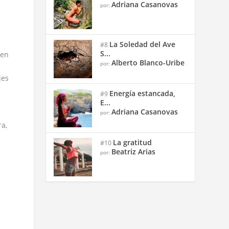
Adriana Casanovas
por:
La Soledad del Ave
#8
S...
 en
Alberto Blanco-Uribe
por:
jes
Energía estancada,
#9
E...
Adriana Casanovas
por:
ra,
La gratitud
#10
Beatriz Arias
por:
l