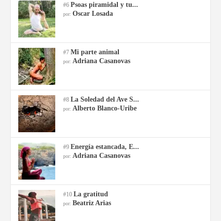
Psoas piramidal y tu...
#6
Oscar Losada
por:
Mi parte animal
#7
Adriana Casanovas
por:
La Soledad del Ave S...
#8
Alberto Blanco-Uribe
por:
Energía estancada, E...
#9
Adriana Casanovas
por:
La gratitud
#10
Beatriz Arias
por: