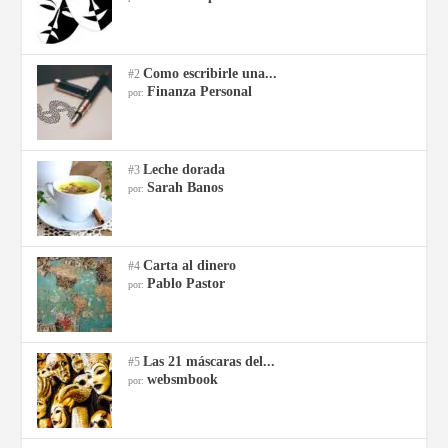
Como escribirle una...
#2
Finanza Personal
por:
Leche dorada
#3
Sarah Banos
por:
Carta al dinero
#4
Pablo Pastor
por:
Las 21 máscaras del...
#5
websmbook
por: