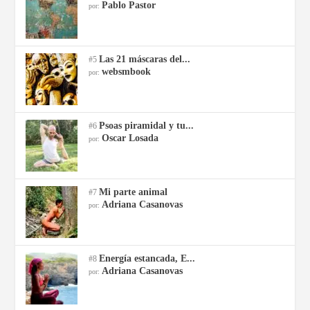
Pablo Pastor
por:
Las 21 máscaras del...
#5
websmbook
por:
Psoas piramidal y tu...
#6
Oscar Losada
por:
Mi parte animal
#7
Adriana Casanovas
por:
Energía estancada, E...
#8
Adriana Casanovas
por: