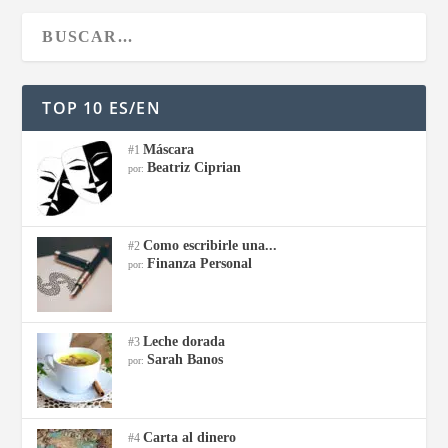
TOP 10 ES/EN
Máscara
#1
Beatriz Ciprian
por:
Como escribirle una...
#2
Finanza Personal
por:
Leche dorada
#3
Sarah Banos
por:
Carta al dinero
#4