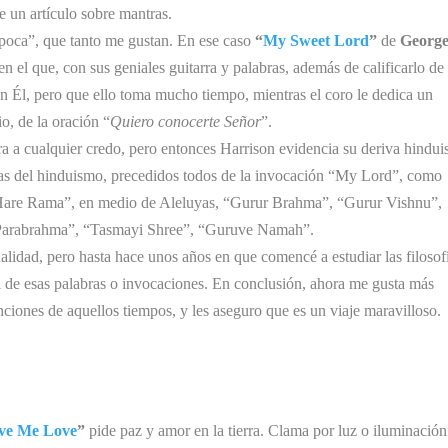
de un artículo sobre mantras.
poca”, que tanto me gustan. En ese caso
“
My Sweet Lord
”
de
George
en el que, con sus geniales guitarra y palabras, además de calificarlo de
con Él, pero que ello toma mucho tiempo, mientras el coro le dedica un
o, de la oración “
Quiero conocerte Señor
”.
a a cualquier credo, pero entonces Harrison evidencia su deriva hinduis
tras del hinduismo, precedidos todos de la invocación “My Lord”, como
Hare Rama”, en medio de Aleluyas, “Gurur Brahma”, “Gurur Vishnu”,
Parabrahma”, “Tasmayi Shree”, “Guruve Namah”.
ualidad, pero hasta hace unos años en que comencé a estudiar las filosof
eal de esas palabras o invocaciones. En conclusión, ahora me gusta más
nciones de aquellos tiempos, y les aseguro que es un viaje maravilloso.
ve Me Love
”
pide paz y amor en la tierra. Clama por luz o iluminación