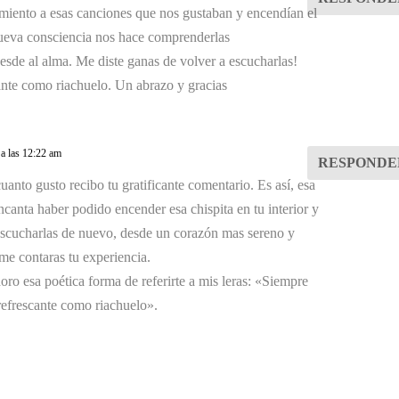
miento a esas canciones que nos gustaban y encendían el
ueva consciencia nos hace comprenderlas
sde al alma. Me diste ganas de volver a escucharlas!
ante como riachuelo. Un abrazo y gracias
1 a las 12:22 am
RESPONDE
uanto gusto recibo tu gratificante comentario. Es así, esa
ncanta haber podido encender esa chispita en tu interior y
escucharlas de nuevo, desde un corazón mas sereno y
e contaras tu experiencia.
oro esa poética forma de referirte a mis leras: «Siempre
refrescante como riachuelo».