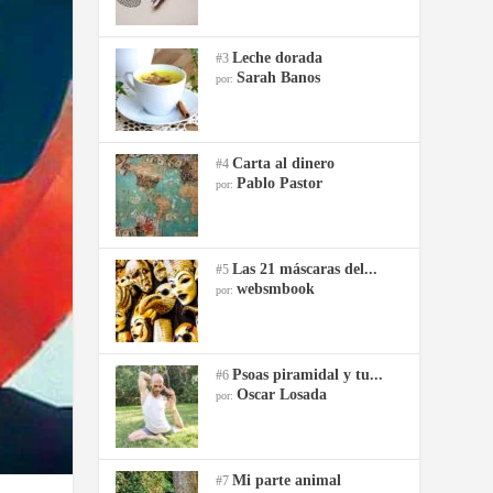
Leche dorada
#3
Sarah Banos
por:
Carta al dinero
#4
Pablo Pastor
por:
Las 21 máscaras del...
#5
websmbook
por:
Psoas piramidal y tu...
#6
Oscar Losada
por:
Mi parte animal
#7