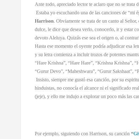
Ante todo, apreciado lector te aclaro que no se trata 
Estaba yo escuchando una de las canciones de “mi é
Harrison
. Obviamente se trata de un canto al Señor, 
dulce, le dice que desea verlo, conocerlo, ir y estar 
devoto Aleluya. Quizás ese sea el origen o, al contrari
Hasta ese momento el oyente podría adjudicar esa letr
y su letra comienza a incluir trozos de potentes man
“Hare Krishna”, “Hare Hare”, “Krishna Krishna”, “
“Gurur Devo”, “Maheshwara”, “Gurur Sakshaat”, “
Insisto, siempre me gustó esa canción, por su espirit
hinduistas, no conocía el alcance ni el significado r
(jeje), y ello me indujo a explorar un poco más las ca
Por ejemplo, siguiendo con Harrison, su canción
“
Gi