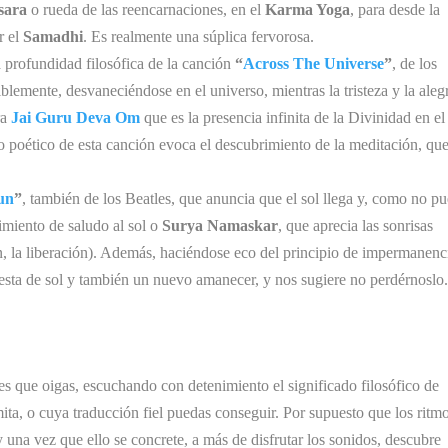
sara
o rueda de las reencarnaciones, en el
Karma Yoga
, para desde la
r el
Samadhi
. Es realmente una súplica fervorosa.
 profundidad filosófica de la canción
“
Across The Universe
”
, de los
iblemente, desvaneciéndose en el universo, mientras la tristeza y la aleg
ra
Jai Guru Deva Om
que es la presencia infinita de la Divinidad en el
o poético de esta canción evoca el descubrimiento de la meditación, que
un
”
, también de los Beatles, que anuncia que el sol llega y, como no p
imiento de saludo al sol o
Surya Namaskar
, que aprecia las sonrisas
ón, la liberación). Además, haciéndose eco del principio de impermanenc
esta de sol y también un nuevo amanecer, y nos sugiere no perdérnoslo.
es que oigas, escuchando con detenimiento el significado filosófico de
mita, o cuya traducción fiel puedas conseguir. Por supuesto que los ritmo
 y una vez que ello se concrete, a más de disfrutar los sonidos, descubre