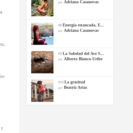
Adriana Casanovas
por:
s
Energía estancada, E...
#8
Adriana Casanovas
por:
ta,
La Soledad del Ave S...
#9
Alberto Blanco-Uribe
por:
ías
La gratitud
#10
Beatriz Arias
por:
 y