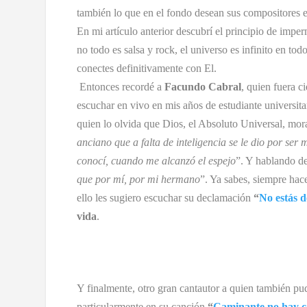
también lo que en el fondo desean sus compositores e 
En mi artículo anterior descubrí el principio de impe
no todo es salsa y rock, el universo es infinito en todo
conectes definitivamente con El.
Entonces recordé a
Facundo Cabral
, quien fuera c
escuchar en vivo en mis años de estudiante universita
quien lo olvida que Dios, el Absoluto Universal, mora
anciano que a falta de inteligencia se le dio por ser
conocí, cuando me alcanzó el espejo
”. Y hablando d
que por mí, por mi hermano
”. Ya sabes, siempre hace
ello les sugiero escuchar su declamación
“
No estás d
vida
.
Y finalmente, otro gran cantautor a quien también pu
particularmente en su canción
“
Caminante no hay 