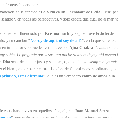
intérpretes hacerte ver.
rmanencia en la canción “
La Vida es un Carnaval
” de
Celia Cruz
, pe
 sentido y en todas las perspectivas, y solo espera que cual río al mar, t
iertamente influenciado por
Krishnamurti
, y a quien tuve la dicha de
rio, y su canción
“
No soy de aquí, ni soy de allá
”
, en la que se reitera
 en tu interior y lo puedes ver a través de
Ajna Chakra
: “…
conocí a 
 muy sabio. Le pregunté por Jesús una noche al lindo viejo y ahí mismo 
el
Dharma
, del actuar justo y sin apegos, dice: “…
yo siempre elijo más
r el bien y evitar hacer el mal. La obra de Cabral es extraordinaria y pa
eprimido, estás distraído
”
, que es un verdadero
canto de amor a la
de escuchar en vivo en aquellos años, el gran
Joan Manuel Serrat
,
camino
”,
que realmente nos reconduce al momento o instante presente, 