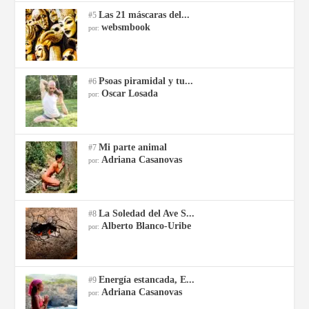
Las 21 máscaras del...
#5
websmbook
por:
Psoas piramidal y tu...
#6
Oscar Losada
por:
Mi parte animal
#7
Adriana Casanovas
por:
La Soledad del Ave S...
#8
Alberto Blanco-Uribe
por:
Energía estancada, E...
#9
Adriana Casanovas
por: