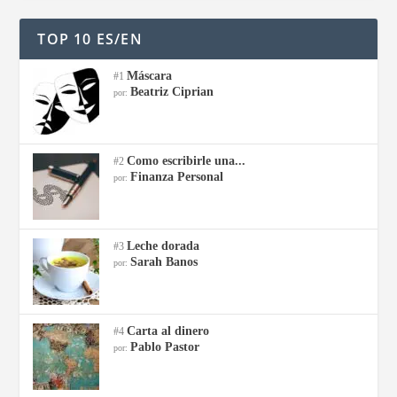
TOP 10 ES/EN
Máscara
#1
Beatriz Ciprian
por:
Como escribirle una...
#2
Finanza Personal
por:
Leche dorada
#3
Sarah Banos
por:
Carta al dinero
#4
Pablo Pastor
por: