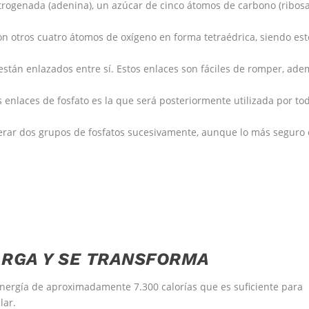
trogenada (adenina), un azúcar de cinco átomos de carbono (ribosa
n otros cuatro átomos de oxígeno en forma tetraédrica, siendo est
 están enlazados entre sí. Estos enlaces son fáciles de romper, ad
 enlaces de fosfato es la que será posteriormente utilizada por to
erar dos grupos de fosfatos sucesivamente, aunque lo más seguro 
ARGA Y SE TRANSFORMA
energía de aproximadamente 7.300 calorías que es suficiente para
lar.