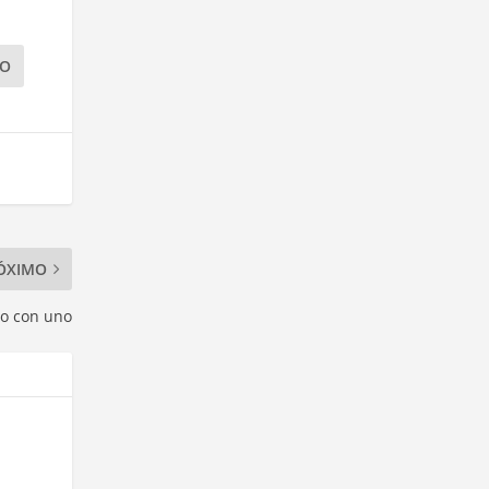
IO
ÓXIMO
no con uno