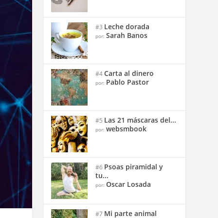
Leche dorada
#3
Sarah Banos
por:
Carta al dinero
#4
Pablo Pastor
por:
Las 21 máscaras del...
#5
websmbook
por:
Psoas piramidal y
#6
tu...
Oscar Losada
por:
Mi parte animal
#7