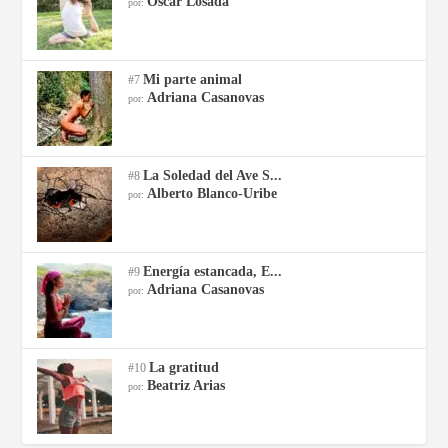
Oscar Losada
por:
Mi parte animal
#7
Adriana Casanovas
por:
La Soledad del Ave S...
#8
Alberto Blanco-Uribe
por:
Energía estancada, E...
#9
Adriana Casanovas
por:
La gratitud
#10
Beatriz Arias
por: