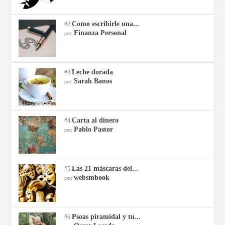
Como escribirle una...
#2
Finanza Personal
por:
Leche dorada
#3
Sarah Banos
por:
Carta al dinero
#4
Pablo Pastor
por:
Las 21 máscaras del...
#5
websmbook
por:
Psoas piramidal y tu...
#6